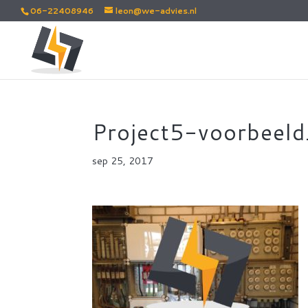
06-22408946
leon@we-advies.nl
Project5-voorbeel
sep 25, 2017